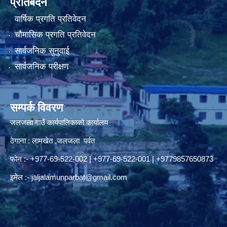
प्रतिबेदन
वार्षिक प्रगति प्रतिवेदन
चौमासिक प्रगति प्रतिवेदन
सार्वजनिक सुनुवाई
सार्वजनिक परीक्षण
सम्पर्क विवरण
जलजला गाउँ कार्यपालिकाको कार्यालय
ठेगाना : लामखेत ,जलजला पर्वत
फोन :- +977-69-522-002 | +977-69-522-001 | +9779857650873
इमेल :-
jaljalamunparbat@gmail.com