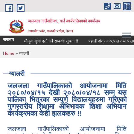
Skip to main content
जलजला गाउँपालिका, गाउँ कार्यपालिकाको कार्यालय
लामाखेत पर्वत, गण्डकी प्रदेश, नेपाल
समाचार
मौजुदा सूची दर्ता गर्ने सम्बन्धी सूचना !!
पहाडी क्षेत्र काष्ठफल तथा फलफूल
You are here
Home
» ग्यालरी
ग्यालरी
जलजला गाउँपालिकाको आयोजनामा मिति
२०८०/०४/१५ देखी २०८०/०४/१८ सम्म यस
पालिका भित्रका सम्पुर्ण विद्यालयहरुमा गरिएको
गुणस्तरीय शिक्षामा अभिभावक शिक्षा अभियान
कार्यक्रमका केही झलकहरु !!
जलजला गाउँपालिकाको आयोजनामा मिति