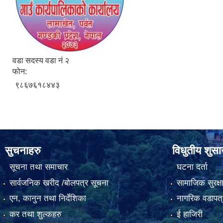
वडा सदस्य वडा नं २
फोन:
९८६७६१८४४३
सुचनाहरु
विधुतीय शुस
सूचना तथा समाचार
घटना दर्ता
सार्वजनिक खरीद /बोलपत्र सूचना
सामाजिक सुरक्ष
एन, कानुन तथा निर्देशिका
नागरिक वडापत्
कर तथा शुल्कहरु
ई हाजिरी