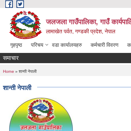
Skip to main content
जलजला गाउँपालिका, गाउँ कार्यपाल
लामाखेत पर्वत, गण्डकी प्रदेश, नेपाल
गृहपृष्ठ
परिचय
वडा कार्यालयहरु
कर्मचारी विवरण
क
समाचार
You are here
Home
» शान्ती नेपाली
शान्ती नेपाली