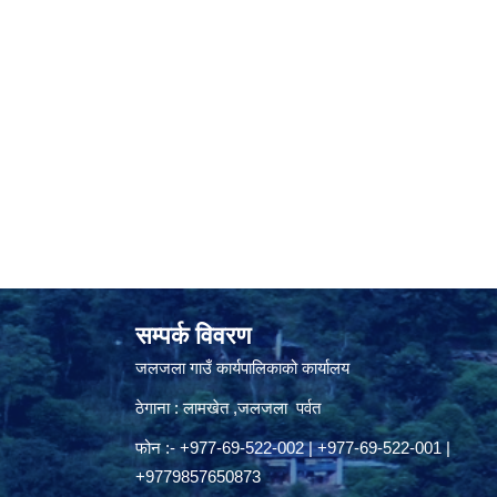
सम्पर्क विवरण
जलजला गाउँ कार्यपालिकाको कार्यालय
ठेगाना : लामखेत ,जलजला पर्वत
फोन :- +977-69-522-002 | +977-69-522-001 |
+9779857650873