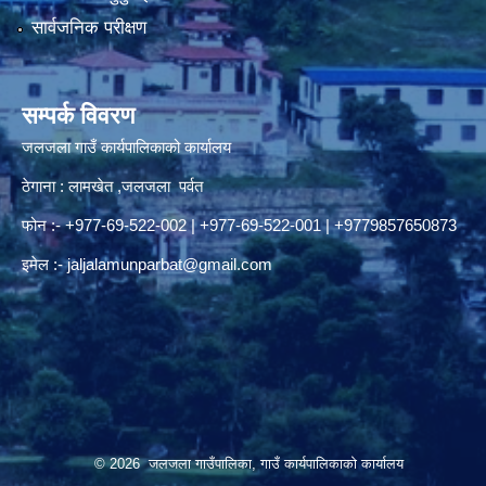
सार्वजनिक परीक्षण
सम्पर्क विवरण
जलजला गाउँ कार्यपालिकाको कार्यालय
ठेगाना : लामखेत ,जलजला पर्वत
फोन :- +977-69-522-002 | +977-69-522-001 | +9779857650873
इमेल :-
jaljalamunparbat@gmail.com
© 2026 जलजला गाउँपालिका, गाउँ कार्यपालिकाको कार्यालय